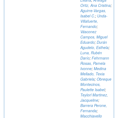
Liliana
;
Arteaga
Ortiz, Ana Cristina
;
Aguirre-Vargas,
Isabel C.
;
Unda-
Villafuerte,
Fernando
;
Vásconez
Campos, Miguel
Eduardo
;
Durán
Agudelo, Esthela
;
Luna, Rubén
Darío
;
Fehrmann
Rosas, Pamela
Ivonne
;
Medina
Mellado, Texia
Gabriela
;
Obreque
Montecinos,
Paulette Isabel
;
Teylorl Martinez,
Jacqueline
;
Barrera Perone,
Fernanda
;
Macchiavello