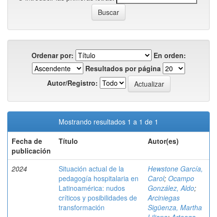
Ordenar por:
En orden:
Resultados por página
Autor/Registro:
Mostrando resultados 1 a 1 de 1
Fecha de
Título
Autor(es)
publicación
2024
Situación actual de la
Hewstone García,
pedagogía hospitalaria en
Carol
;
Ocampo
Latinoamérica: nudos
González, Aldo
;
críticos y posibilidades de
Arciniegas
transformación
Sigüenza, Martha