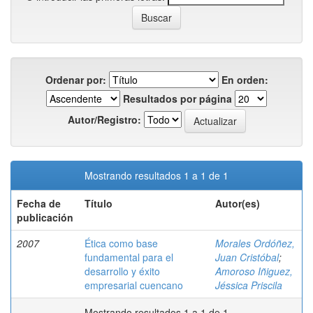
Ordenar por:
En orden:
Resultados por página
Autor/Registro:
Mostrando resultados 1 a 1 de 1
Fecha de
Título
Autor(es)
publicación
2007
Ética como base
Morales Ordóñez,
fundamental para el
Juan Cristóbal
;
desarrollo y éxito
Amoroso Iñiguez,
empresarial cuencano
Jéssica Priscila
Mostrando resultados 1 a 1 de 1