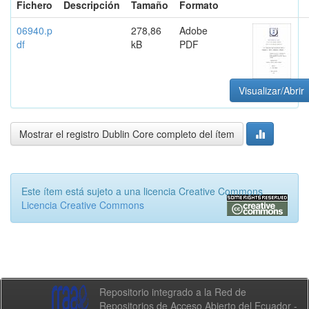
Fichero
Descripción
Tamaño
Formato
06940.p
278,86
Adobe
df
kB
PDF
Visualizar/Abrir
Mostrar el registro Dublin Core completo del ítem
Este ítem está sujeto a una licencia Creative Commons
Licencia Creative Commons
Repositorio integrado a la Red de
Repositorios de Acceso Abierto del Ecuador -