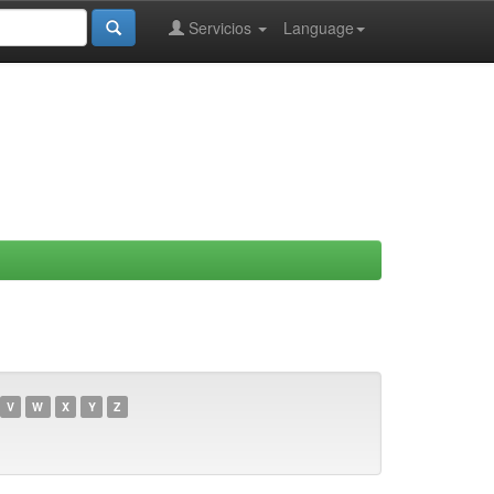
Servicios
Language
V
W
X
Y
Z