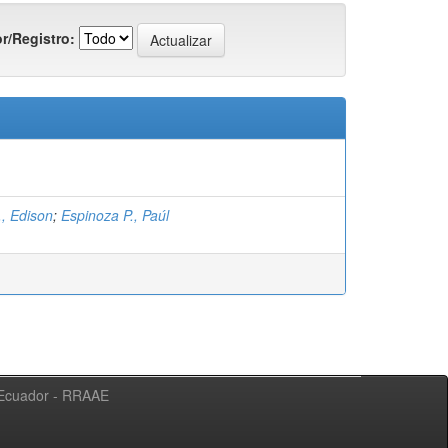
r/Registro:
., Edison
;
Espinoza P., Paúl
l Ecuador - RRAAE