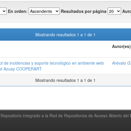
En orden:
Resultados por página
Auto
Mostrando resultados 1 a 1 de 1
Autor(es)
l de incidencias y soporte tecnológico en ambiente web
Arévalo G
l del Azuay COOPERART
Mostrando resultados 1 a 1 de 1
Repositorio integrado a la Red de Repositorios de Acceso Abierto de