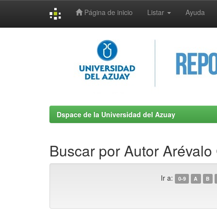
Página de inicio
Listar
Ayuda
Skip
navigation
Dspace de la Universidad del Azuay
Buscar por Autor Arévalo 
Ir a:
0-9
A
B