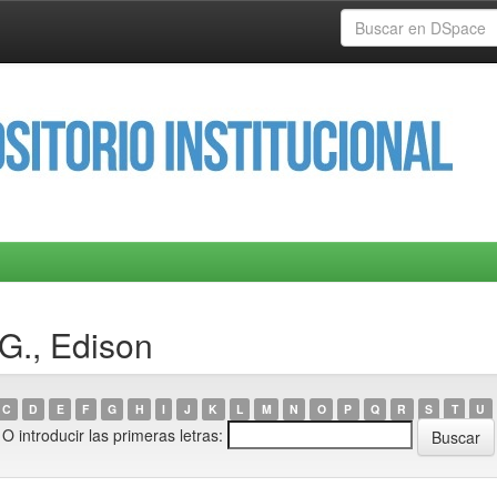
G., Edison
C
D
E
F
G
H
I
J
K
L
M
N
O
P
Q
R
S
T
U
O introducir las primeras letras: