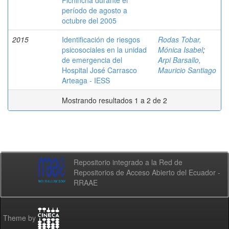
Pichincha durante el
período de agosto a
octubre del 2005
2015
Identificación de riesgos
Rodas Tobar,
psicosociales en la unidad
Mónica Isabel
;
de emergencia del
Arpi Barsallo,
Hospital José Carrasco
Mauricio Santiago
Arteaga - IESS
Mostrando resultados 1 a 2 de 2
Repositorio integrado a la Red de
Repositorios de Acceso Abierto del Ecuador -
RRAAE
Theme by