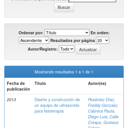
Ordenar por:
En orden:
Resultados por página
Autor/Registro:
Mostrando resultados 1 a 1 de 1
Fecha de
Título
Autor(es)
publicación
2013
Diseño y construcción de
Pesántez Díaz,
un equipo de ultrasonido
Freddy Gonzalo
;
para fisioterapia
Cabrera Pauta,
Diego Luis
;
Calle
Crespo, Gustavo