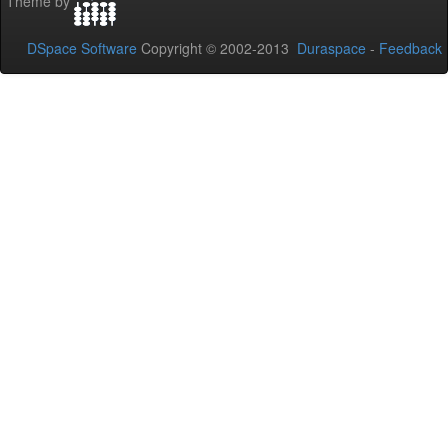
Theme by
DSpace Software
Copyright © 2002-2013
Duraspace
-
Feedback