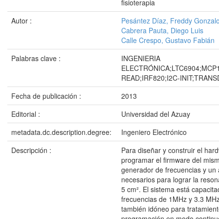
fisioterapia
Autor :
Pesántez Díaz, Freddy Gonzal
Cabrera Pauta, Diego Luis
Calle Crespo, Gustavo Fabián
Palabras clave :
INGENIERIA
ELECTRÓNICA;LTC6904;MCP
READ;IRF820;I2C-INIT;TRAN
Fecha de publicación :
2013
Editorial :
Universidad del Azuay
metadata.dc.description.degree:
Ingeniero Electrónico
Descripción :
Para diseñar y construir el har
programar el firmware del mism
generador de frecuencias y un 
necesarios para lograr la reso
5 cm². El sistema está capacita
frecuencias de 1MHz y 3.3 MHz
también idóneo para tratamient
programación en modo continuo