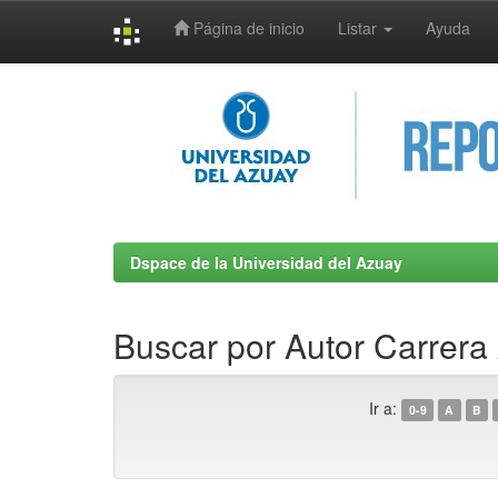
Página de inicio
Listar
Ayuda
Skip
navigation
Dspace de la Universidad del Azuay
Buscar por Autor Carrera
Ir a:
0-9
A
B