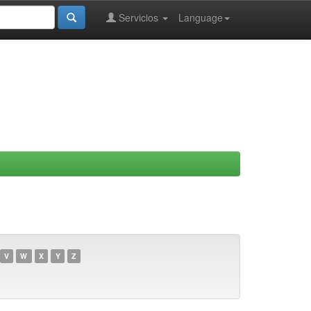
Servicios
Language
V
W
X
Y
Z