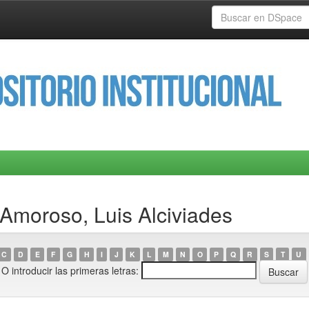
 Amoroso, Luis Alciviades
C
D
E
F
G
H
I
J
K
L
M
N
O
P
Q
R
S
T
U
O introducir las primeras letras: