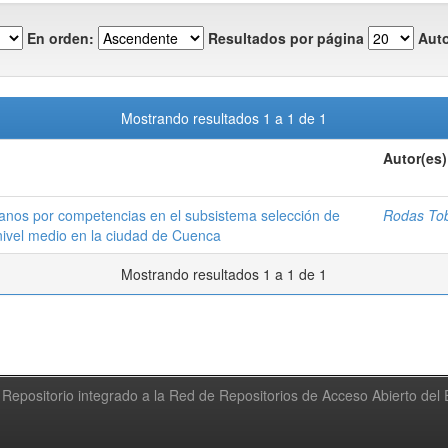
En orden:
Resultados por página
Auto
Mostrando resultados 1 a 1 de 1
Autor(es)
nos por competencias en el subsistema selección de
Rodas Tob
nivel medio en la ciudad de Cuenca
Mostrando resultados 1 a 1 de 1
Repositorio integrado a la Red de Repositorios de Acceso Abierto de