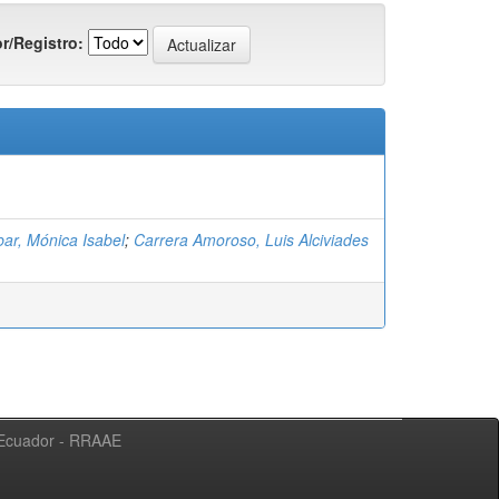
r/Registro:
ar, Mónica Isabel
;
Carrera Amoroso, Luis Alciviades
l Ecuador - RRAAE