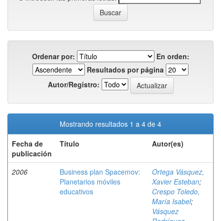
Ordenar por:
En orden:
Resultados por página
Autor/Registro:
Mostrando resultados 1 a 4 de 4
Fecha de
Título
Autor(es)
publicación
2006
Business plan Spacemov:
Ortega Vásquez,
Planetarios móviles
Xavier Esteban
;
educativos
Crespo Toledo,
María Isabel
;
Vásquez