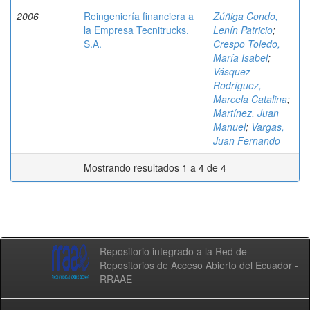
2006
Reingeniería financiera a
Zúñiga Condo,
la Empresa Tecnitrucks.
Lenín Patricio
;
S.A.
Crespo Toledo,
María Isabel
;
Vásquez
Rodríguez,
Marcela Catalina
;
Martínez, Juan
Manuel
;
Vargas,
Juan Fernando
Mostrando resultados 1 a 4 de 4
Repositorio integrado a la Red de
Repositorios de Acceso Abierto del Ecuador -
RRAAE