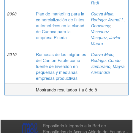
Paúl
2008
Plan de marketing para la
Cueva Malo,
comercialización de tintes
Rodrigo
;
Arandi I.,
automotrices en la ciudad
Geovanny
;
de Cuenca para la
Vásconez
empresa Pineda
Vásquez, Javier
Mauro
2010
Remesas de los migrantes
Cueva Malo,
del Cantón Paute como
Rodrigo
;
Condo
fuente de inversión en
Zambrano, Mayra
pequeñas y medianas
Alexandra
empresas productivas
Mostrando resultados 1 a 8 de 8
Repositorio integrado a la Red de
Repositorios de Acceso Abierto del Ecuador -