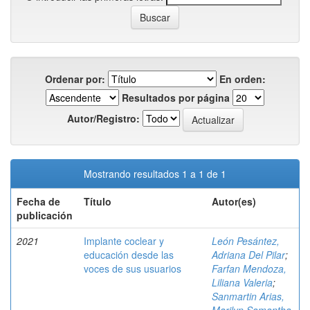
Ordenar por:
En orden:
Resultados por página
Autor/Registro:
Mostrando resultados 1 a 1 de 1
Fecha de
Título
Autor(es)
publicación
2021
Implante coclear y
León Pesántez,
educación desde las
Adriana Del Pilar
;
voces de sus usuarios
Farfan Mendoza,
Liliana Valeria
;
Sanmartin Arias,