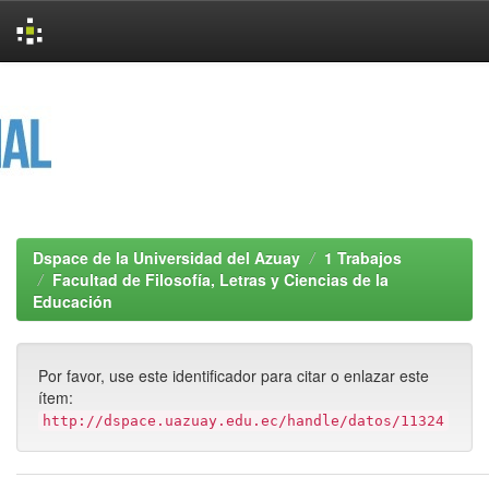
Skip
navigation
Dspace de la Universidad del Azuay
1 Trabajos
Facultad de Filosofía, Letras y Ciencias de la
Educación
Por favor, use este identificador para citar o enlazar este
ítem:
http://dspace.uazuay.edu.ec/handle/datos/11324