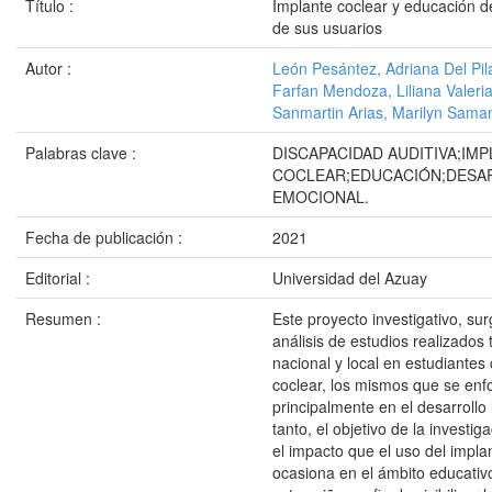
Título :
Implante coclear y educación d
de sus usuarios
Autor :
León Pesántez, Adriana Del Pil
Farfan Mendoza, Liliana Valeri
Sanmartin Arias, Marilyn Sama
Palabras clave :
DISCAPACIDAD AUDITIVA;IM
COCLEAR;EDUCACIÓN;DESA
EMOCIONAL.
Fecha de publicación :
2021
Editorial :
Universidad del Azuay
Resumen :
Este proyecto investigativo, surg
análisis de estudios realizados 
nacional y local en estudiantes
coclear, los mismos que se en
principalmente en el desarrollo l
tanto, el objetivo de la investi
el impacto que el uso del impla
ocasiona en el ámbito educativ