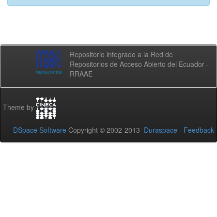
Repositorio integrado a la Red de
Repositorios de Acceso Abierto del Ecuador -
RRAAE
Theme by
DSpace Software
Copyright © 2002-2013
Duraspace
-
Feedback