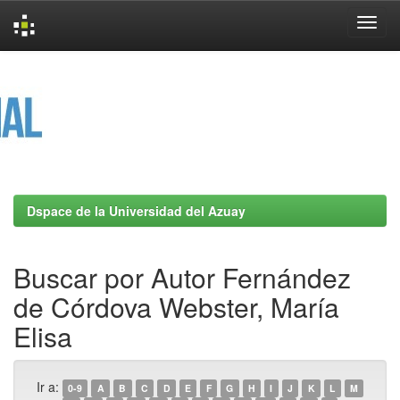
Skip
navigation
Dspace de la Universidad del Azuay
Buscar por Autor Fernández
de Córdova Webster, María
Elisa
Ir a:
0-9
A
B
C
D
E
F
G
H
I
J
K
L
M