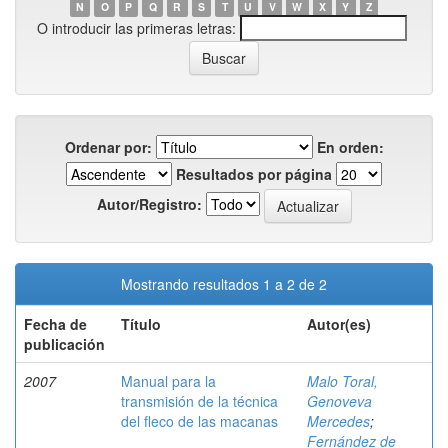
N
O
P
Q
R
S
T
U
V
W
X
Y
Z
O introducir las primeras letras:
Ordenar por:
En orden:
Resultados por página
Autor/Registro:
Mostrando resultados 1 a 2 de 2
Fecha de
Título
Autor(es)
publicación
2007
Manual para la
Malo Toral,
transmisión de la técnica
Genoveva
del fleco de las macanas
Mercedes
;
Fernández de