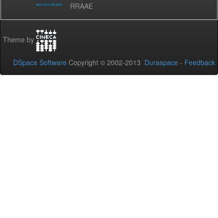
RRAAE
Theme by
DSpace Software
Copyright © 2002-2013
Duraspace
-
Feedback