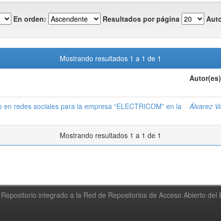
En orden:
Resultados por página
Auto
Mostrando resultados 1 a 1 de 1
Autor(es)
o en redes sociales para la empresa “ELECTRICOM” en la
Álvarez V
Mostrando resultados 1 a 1 de 1
Repositorio integrado a la Red de Repositorios de Acceso Abierto de