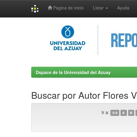
Página de inicio
Listar
Ayuda
Skip
navigation
Dspace de la Universidad del Azuay
Buscar por Autor Flores V
Ir a:
0-9
A
B