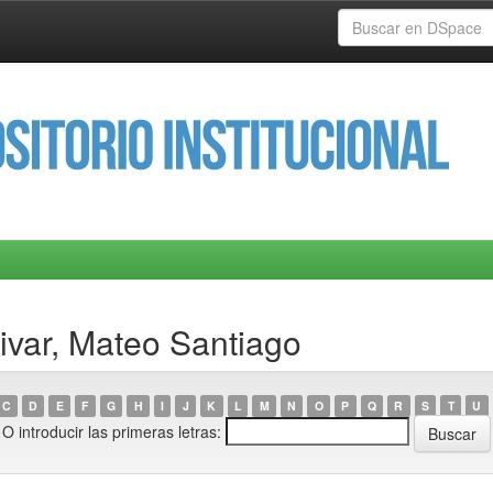
ivar, Mateo Santiago
C
D
E
F
G
H
I
J
K
L
M
N
O
P
Q
R
S
T
U
O introducir las primeras letras: