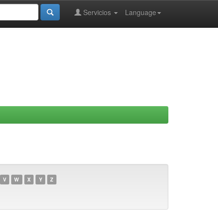
Servicios
Language
V
W
X
Y
Z