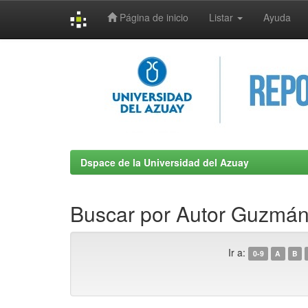
Página de inicio
Listar
Ayuda
Skip
navigation
Dspace de la Universidad del Azuay
Buscar por Autor Guzmán
Ir a:
0-9
A
B