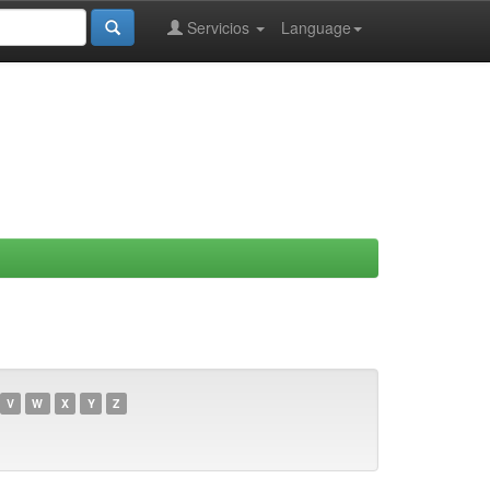
Servicios
Language
V
W
X
Y
Z