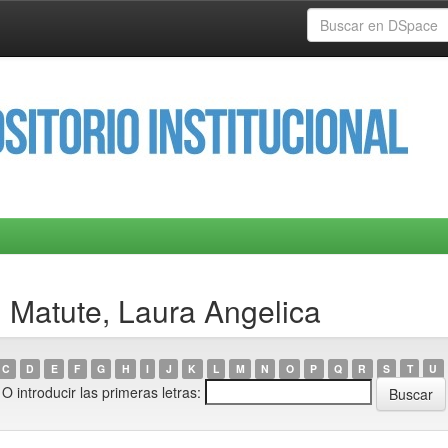
 Matute, Laura Angelica
C
D
E
F
G
H
I
J
K
L
M
N
O
P
Q
R
S
T
U
O introducir las primeras letras: