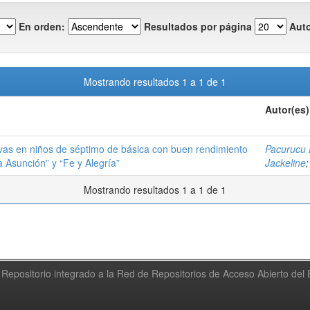
En orden:
Resultados por página
Auto
Mostrando resultados 1 a 1 de 1
Autor(es)
vas en niños de séptimo de básica con buen rendimiento
Pacurucu 
 Asunción” y “Fe y Alegría”
Jackeline
Mostrando resultados 1 a 1 de 1
Repositorio integrado a la Red de Repositorios de Acceso Abierto de