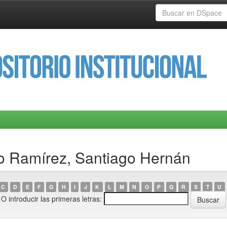
lo Ramírez, Santiago Hernán
C
D
E
F
G
H
I
J
K
L
M
N
O
P
Q
R
S
T
U
O introducir las primeras letras: