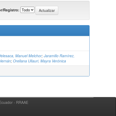
r/Registro:
elesaca, Manuel Melchor
;
Jaramillo Ramírez,
Hernán
;
Orellana Ullauri, Mayra Verónica
l Ecuador - RRAAE