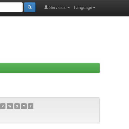
Servicios
Language
V
W
X
Y
Z