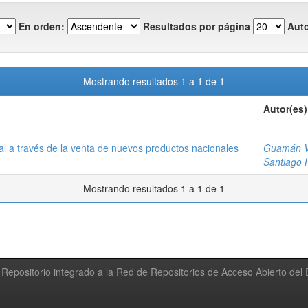
En orden:
Resultados por página
Auto
Mostrando resultados 1 a 1 de 1
Autor(es)
al a través de la venta de nuevos productos nacionales
Guamán V
Santiago 
Mostrando resultados 1 a 1 de 1
Repositorio integrado a la Red de Repositorios de Acceso Abierto de