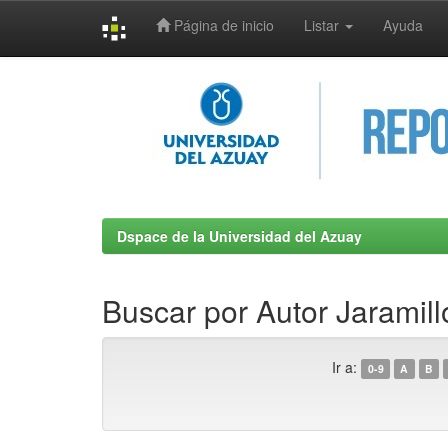
Página de inicio
Listar
Ayuda
Skip
navigation
Dspace de la Universidad del Azuay
Buscar por Autor Jaramil
Ir a:
0-9
A
B