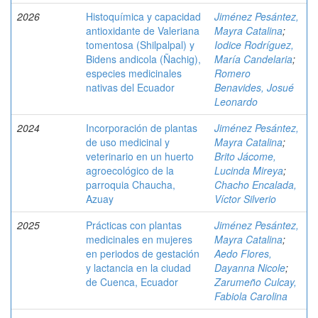
2026
Histoquímica y capacidad
Jiménez Pesántez,
antioxidante de Valeriana
Mayra Catalina
;
tomentosa (Shilpalpal) y
Iodice Rodríguez,
Bidens andicola (Ñachig),
María Candelaria
;
especies medicinales
Romero
nativas del Ecuador
Benavides, Josué
Leonardo
2024
Incorporación de plantas
Jiménez Pesántez,
de uso medicinal y
Mayra Catalina
;
veterinario en un huerto
Brito Jácome,
agroecológico de la
Lucinda Mireya
;
parroquia Chaucha,
Chacho Encalada,
Azuay
Víctor Silverio
2025
Prácticas con plantas
Jiménez Pesántez,
medicinales en mujeres
Mayra Catalina
;
en periodos de gestación
Aedo Flores,
y lactancia en la ciudad
Dayanna Nicole
;
de Cuenca, Ecuador
Zarumeño Culcay,
Fabiola Carolina