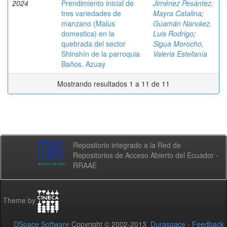
2024
Prendimiento inicial de
Jiménez Pesántez,
tres variedades de
Mayra Catalina
;
manzano (Malus
Guamán Narváez,
domestica) en la
Luis Rodrigo
;
quebrada del sector
Sigua Morocho,
Shinshín de la parroquia
Valeria Estefanía
Baños, Azuay
Mostrando resultados 1 a 11 de 11
Repositorio integrado a la Red de
Repositorios de Acceso Abierto del Ecuador -
RRAAE
Theme by
DSpace Software
Copyright © 2002-2013
Duraspace
-
Feedback