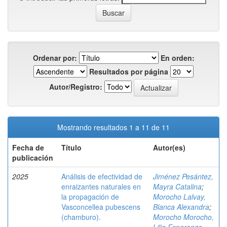
Ordenar por:
En orden:
Resultados por página
Autor/Registro:
Mostrando resultados 1 a 11 de 11
Fecha de
Título
Autor(es)
publicación
2025
Análisis de efectividad de
Jiménez Pesántez,
enraizantes naturales en
Mayra Catalina
;
la propagación de
Morocho Lalvay,
Vasconcellea pubescens
Blanca Alexandra
;
(chamburo).
Morocho Morocho,