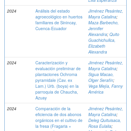
Lilia Esperanza
2024
Análisis del estado
Jiménez Pesántez,
agroecológico en huertos
Mayra Catalina
;
familiares de Sinincay,
Maza Barbecho,
Cuenca-Ecuador
Jennifer
Alexandra
;
Quito
Guachichullca,
Elizabeth
Alexandra
2024
Caracterización y
Jiménez Pesántez,
evaluación preliminar de
Mayra Catalina
;
plantaciones Ochroma
Sigua Macao,
pyramidale (Cav. ex
Olger Serafín
;
Lam.) Urb. (boya) en la
Vega Mejía, Fanny
parroquia de Chaucha,
América
Azuay
2024
Comparación de la
Jiménez Pesántez,
eficiencia de dos abonos
Mayra Catalina
;
orgánicos en el cultivo de
Deleg Quituisaca,
la fresa (Fragaria ×
Rosa Eulalia
;