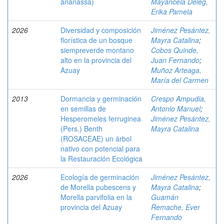
ananassa)
Mayancela Deleg,
Erika Pamela
2026
Diversidad y composición
Jiménez Pesántez,
florística de un bosque
Mayra Catalina
;
siempreverde montano
Cobos Quinde,
alto en la provincia del
Juan Fernando
;
Azuay
Muñoz Arteaga,
María del Carmen
2013
Dormancia y germinación
Crespo Ampudia,
en semillas de
Antonio Manuel
;
Hesperomeles ferruginea
Jiménez Pesántez,
(Pers.) Benth
Mayra Catalina
(ROSACEAE) un árbol
nativo con potencial para
la Restauración Ecológica
2026
Ecología de germinación
Jiménez Pesántez,
de Morella pubescens y
Mayra Catalina
;
Morella parvifolia en la
Guamán
provincia del Azuay
Remache, Ever
Fernando