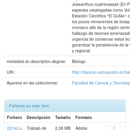
Joseanthus cuatrecasasii (En Pe
especies catalogadas como Vul
Estación Científica “El Gullán” 
los pocos remanentes de bosq
montano alto de la región centro
hallazgo de taxones amenazad
urgencia de conservar estos e
garantizar la persistencia de la f
y regional.
metadata.dc.description.degree:
Biólogo
URI :
http://dspace.uazuay.edu.ec/h
Aparece en las colecciones:
Facultad de Ciencia y Tecnolog
Ficheros en este ítem:
Fichero
Descripción
Tamaño
Formato
22142.p
Trabajo de
2,38 MB
Adobe