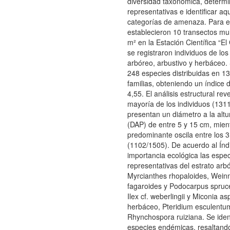
diversidad taxonómica, determi
representativas e identificar aq
categorías de amenaza. Para el
establecieron 10 transectos mu
m² en la Estación Científica “El
se registraron individuos de los
arbóreo, arbustivo y herbáceo. 
248 especies distribuidas en 1
familias, obteniendo un índice
4,55. El análisis estructural rev
mayoría de los individuos (131
presentan un diámetro a la altu
(DAP) de entre 5 y 15 cm, mient
predominante oscila entre los 3
(1102/1505). De acuerdo al Índ
importancia ecológica las espe
representativas del estrato arb
Myrcianthes rhopaloides, Wei
fagaroides y Podocarpus sprucei
Ilex cf. weberlingii y Miconia asp
herbáceo, Pteridium esculentu
Rhynchospora ruiziana. Se iden
especies endémicas, resaltando