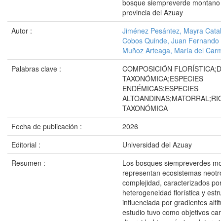
bosque siempreverde montano a
provincia del Azuay
Autor :
Jiménez Pesántez, Mayra Catal
Cobos Quinde, Juan Fernando
Muñoz Arteaga, María del Car
Palabras clave :
COMPOSICIÓN FLORÍSTICA;D
TAXONÓMICA;ESPECIES
ENDÉMICAS;ESPECIES
ALTOANDINAS;MATORRAL;RI
TAXONÓMICA
Fecha de publicación :
2026
Editorial :
Universidad del Azuay
Resumen :
Los bosques siempreverdes m
representan ecosistemas neotr
complejidad, caracterizados po
heterogeneidad florística y estr
influenciada por gradientes alti
estudio tuvo como objetivos car