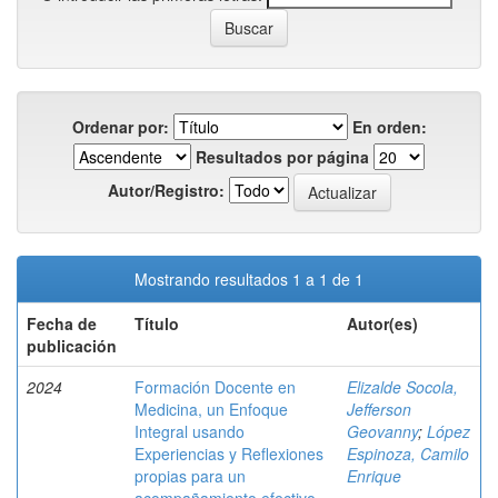
Ordenar por:
En orden:
Resultados por página
Autor/Registro:
Mostrando resultados 1 a 1 de 1
Fecha de
Título
Autor(es)
publicación
2024
Formación Docente en
Elizalde Socola,
Medicina, un Enfoque
Jefferson
Integral usando
Geovanny
;
López
Experiencias y Reflexiones
Espinoza, Camilo
propias para un
Enrique