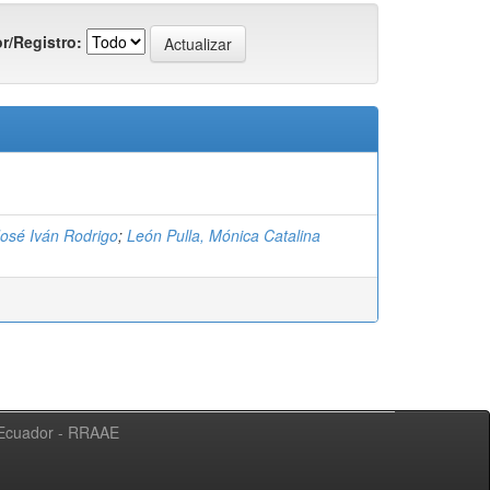
r/Registro:
José Iván Rodrigo
;
León Pulla, Mónica Catalina
l Ecuador - RRAAE