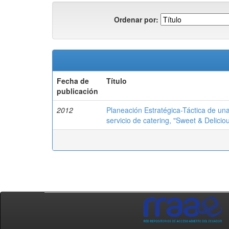
Ordenar por:
Fecha de
Título
publicación
2012
Planeación Estratégica-Táctica de una
servicio de catering, "Sweet & Delicio