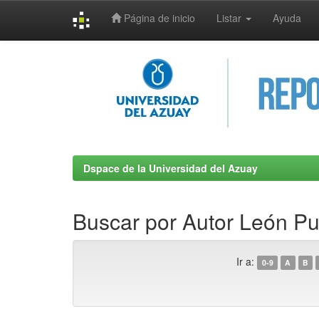
Página de inicio
Listar
Ayuda
Skip
navigation
Dspace de la Universidad del Azuay
Buscar por Autor León Pu
Ir a:
0-9
A
B