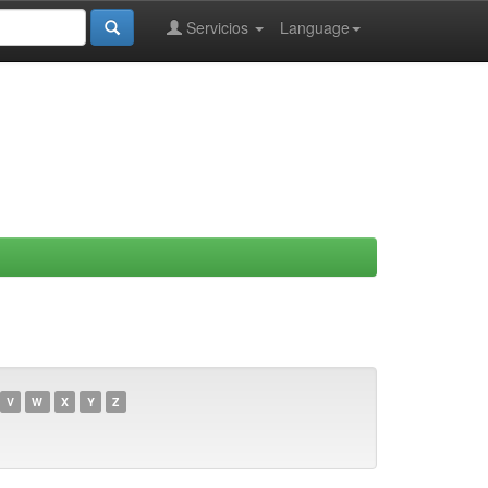
Servicios
Language
V
W
X
Y
Z