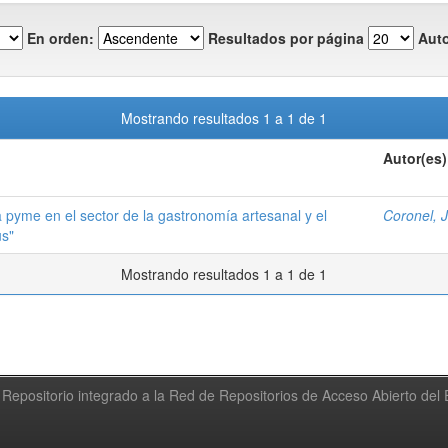
En orden:
Resultados por página
Auto
Mostrando resultados 1 a 1 de 1
Autor(es)
 pyme en el sector de la gastronomía artesanal y el
Coronel, 
us"
Mostrando resultados 1 a 1 de 1
Repositorio integrado a la Red de Repositorios de Acceso Abierto de