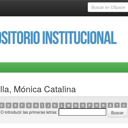
lla, Mónica Catalina
C
D
E
F
G
H
I
J
K
L
M
N
O
P
Q
R
S
T
U
O introducir las primeras letras: