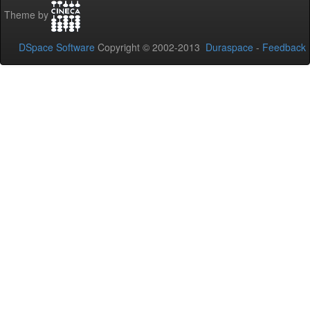
Theme by
DSpace Software
Copyright © 2002-2013
Duraspace
-
Feedback