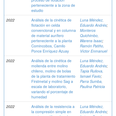
proceso de flotación
perteneciente a la zona de
estudio
2022
Análisis de la cinética de
Luna Méndez,
flotación en celda
Eduardo Andrés
;
convencional y en columna
Monteros
de material aurífero
Quichimbo,
perteneciente a la planta
Warens Isaac
;
Comincobos, Camilo
Ramón Patiño,
Ponce Enríquez-Azuay
Víctor Enmanuel
2022
Análisis de la cinética de
Luna Méndez,
molienda entre molino
Eduardo Andrés
;
chileno, molino de bolas
Tapia Ruilova,
de la planta de tratamiento
Ismael Favio
;
Firstmetal y molino Sag a
Parra Sumba,
escala de laboratorio,
Paulina Patricia
variando el porcentaje de
humedad
2022
Análisis de la resistencia a
Luna Méndez,
la compresión simple en
Eduardo Andrés
;