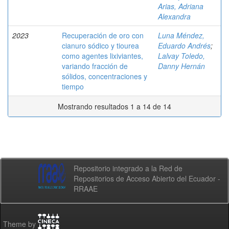
Arias, Adriana
Alexandra
2023
Recuperación de oro con
Luna Méndez,
cianuro sódico y tiourea
Eduardo Andrés
;
como agentes lixiviantes,
Lalvay Toledo,
variando fracción de
Danny Hernán
sólidos, concentraciones y
tiempo
Mostrando resultados 1 a 14 de 14
Repositorio integrado a la Red de
Repositorios de Acceso Abierto del Ecuador -
RRAAE
Theme by