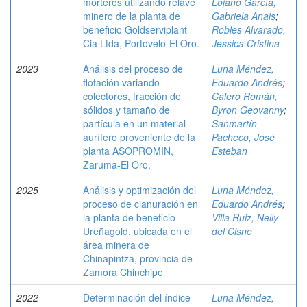
morteros utilizando relave
Lojano García,
minero de la planta de
Gabriela Anais
;
beneficio Goldserviplant
Robles Alvarado,
Cia Ltda, Portovelo-El Oro.
Jessica Cristina
2023
Análisis del proceso de
Luna Méndez,
flotación variando
Eduardo Andrés
;
colectores, fracción de
Calero Román,
sólidos y tamaño de
Byron Geovanny
;
partícula en un material
Sanmartín
aurífero proveniente de la
Pacheco, José
planta ASOPROMIN,
Esteban
Zaruma-El Oro.
2025
Análisis y optimización del
Luna Méndez,
proceso de cianuración en
Eduardo Andrés
;
la planta de beneficio
Villa Ruiz, Nelly
Ureñagold, ubicada en el
del Cisne
área minera de
Chinapintza, provincia de
Zamora Chinchipe
2022
Determinación del índice
Luna Méndez,