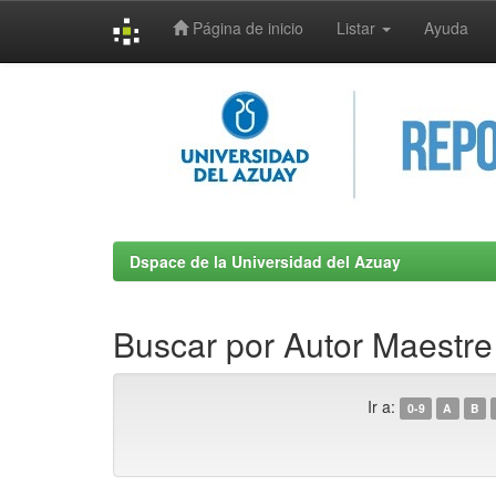
Página de inicio
Listar
Ayuda
Skip
navigation
Dspace de la Universidad del Azuay
Buscar por Autor Maestre 
Ir a:
0-9
A
B