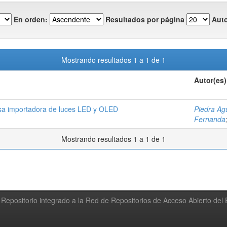
En orden:
Resultados por página
Auto
Mostrando resultados 1 a 1 de 1
Autor(es)
esa importadora de luces LED y OLED
Piedra Ag
Fernanda
Mostrando resultados 1 a 1 de 1
Repositorio integrado a la Red de Repositorios de Acceso Abierto de