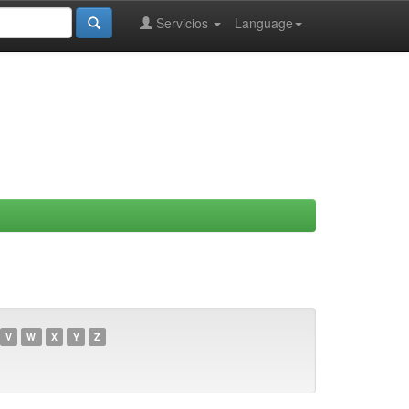
Servicios
Language
V
W
X
Y
Z