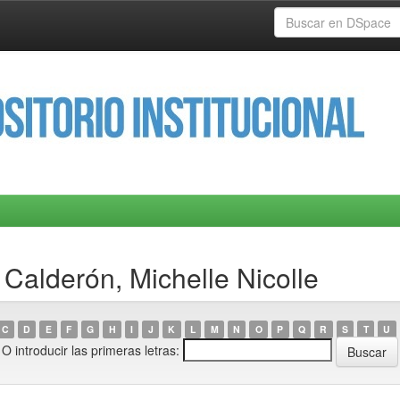
Calderón, Michelle Nicolle
C
D
E
F
G
H
I
J
K
L
M
N
O
P
Q
R
S
T
U
O introducir las primeras letras: