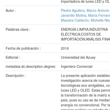
importadora de luces LED y O
Autor :
Piedra Aguilera, Marco Antonio
Jaramillo Molina, María Ferna
Maestre Calderón, Michelle Nic
Palabras clave :
ENERGÍA LIMPIA;INDUSTRIA
ELÉCTRICA;COSTOS DE
IMPORTACIÓN;ANÁLISIS FIN
Fecha de publicación :
2016
Editorial :
Universidad del Azuay
metadata.dc.description.degree:
Ingeniero Comercial
Descripción :
La presente aplicación estable
investigación acerca de nuevas
tecnológicas eco-amigables, c
luces LED y OLED. Estas permi
la transformación de la matriz 
país, pues su uso se da median
energía no convencional. Por ta
requiere realizar un estudio de 