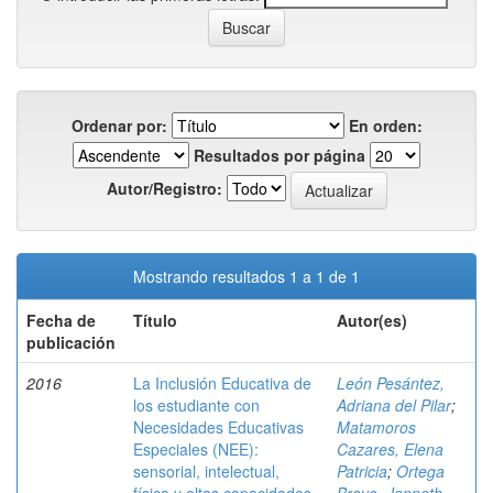
Ordenar por:
En orden:
Resultados por página
Autor/Registro:
Mostrando resultados 1 a 1 de 1
Fecha de
Título
Autor(es)
publicación
2016
La Inclusión Educativa de
León Pesántez,
los estudiante con
Adriana del Pilar
;
Necesidades Educativas
Matamoros
Especiales (NEE):
Cazares, Elena
sensorial, intelectual,
Patricia
;
Ortega