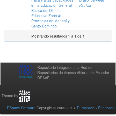
física y altas capacidades
Bravo, Janneth
en la Educación General
Patricia
Básica del Distrito
Educativo Zona 4:
Provincias de Manabí y
Santo Domingo
Mostrando resultados 1 a 1 de 1
Repositorio integrado a la Red de
Repositorios de Acceso Abierto del Ecuador -
RRAAE
Theme by
DSpace Software
Copyright © 2002-2013
Duraspace
-
Feedback