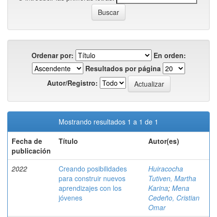
Ordenar por:
En orden:
Resultados por página
Autor/Registro:
Mostrando resultados 1 a 1 de 1
Fecha de
Título
Autor(es)
publicación
2022
Creando posibilidades
Huiracocha
para construir nuevos
Tutiven, Martha
aprendizajes con los
Karina
;
Mena
jóvenes
Cedeño, Cristian
Omar