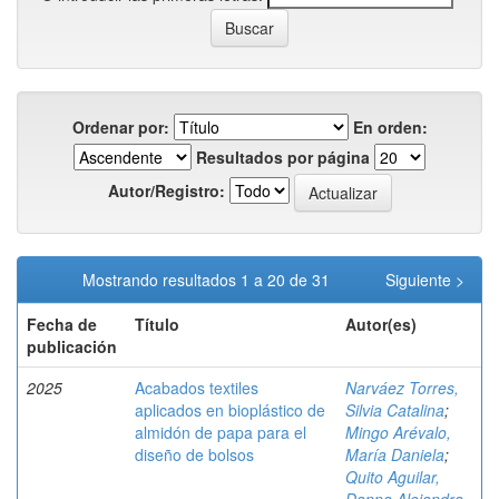
Ordenar por:
En orden:
Resultados por página
Autor/Registro:
Mostrando resultados 1 a 20 de 31
Siguiente >
Fecha de
Título
Autor(es)
publicación
2025
Acabados textiles
Narváez Torres,
aplicados en bioplástico de
Silvia Catalina
;
almidón de papa para el
Mingo Arévalo,
diseño de bolsos
María Daniela
;
Quito Aguilar,