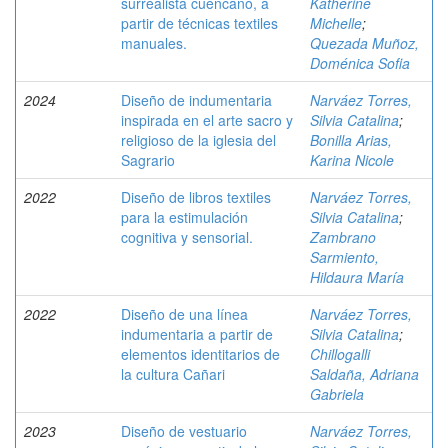
surrealista cuencano, a
Katherine
partir de técnicas textiles
Michelle
;
manuales.
Quezada Muñoz,
Doménica Sofia
2024
Diseño de indumentaria
Narváez Torres,
inspirada en el arte sacro y
Silvia Catalina
;
religioso de la iglesia del
Bonilla Arias,
Sagrario
Karina Nicole
2022
Diseño de libros textiles
Narváez Torres,
para la estimulación
Silvia Catalina
;
cognitiva y sensorial.
Zambrano
Sarmiento,
Hildaura María
2022
Diseño de una línea
Narváez Torres,
indumentaria a partir de
Silvia Catalina
;
elementos identitarios de
Chillogalli
la cultura Cañari
Saldaña, Adriana
Gabriela
2023
Diseño de vestuario
Narváez Torres,