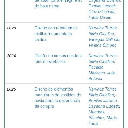
de autor para el segmento
Caguana Quizhpi,
de baja gama
Darwin Leonel
;
Díaz Minchala,
Pablo Daniel
2020
Diseño con remanentes
Narváez Torres,
textiles indumentaria
Silvia Catalina
;
canina
Vanegas Galindo,
Viviana Simone
2024
Diseño de corsés desde la
Narváez Torres,
función simbólica
Silvia Catalina
;
Recalde
Moscoso, Julia
Antonia
2025
Diseño de elementos
Narváez Torres,
modulares de vestidos de
Silvia Catalina
;
novia para la experiencia
Armijos Jarama,
de compra
Dayanna Lizbeth
;
Muentes
Sánchez, María
Paula