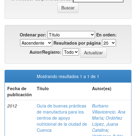
Ordenar por:
En orden:
Resultados por página
Autor/Registro:
Mostrando resultados 1 a 1 de 1
Fecha de
Título
Autor(es)
publicación
2012
Guía de buenas prácticas
Burbano
de manufactura para los
Villavicencio, Ana
centros de apoyo
María
;
Ordóñez
nutricional de la ciudad de
López, Juana
Cuenca
Catalina
;