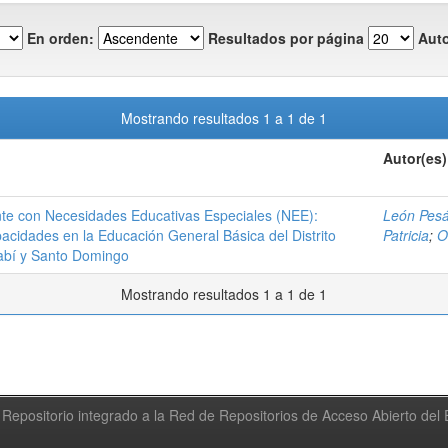
En orden:
Resultados por página
Auto
Mostrando resultados 1 a 1 de 1
Autor(es)
ante con Necesidades Educativas Especiales (NEE):
León Pesán
capacidades en la Educación General Básica del Distrito
Patricia
;
O
abí y Santo Domingo
Mostrando resultados 1 a 1 de 1
Repositorio integrado a la Red de Repositorios de Acceso Abierto de