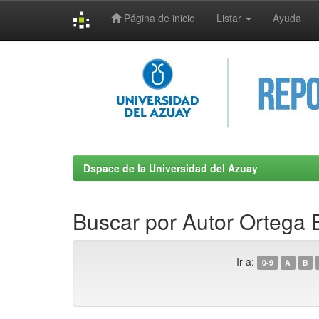
Página de inicio
Listar
Ayuda
Skip
navigation
Dspace de la Universidad del Azuay
Buscar por Autor Ortega B
Ir a:
0-9
A
B