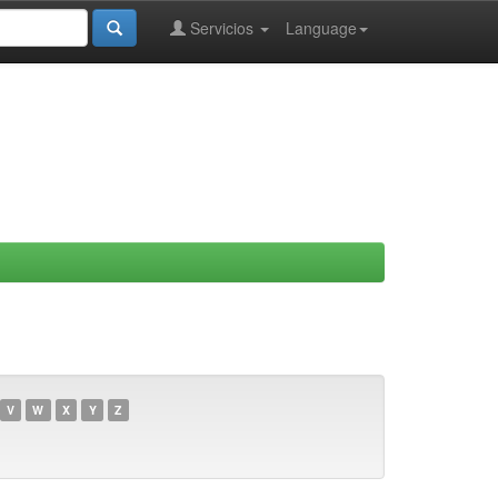
Servicios
Language
V
W
X
Y
Z