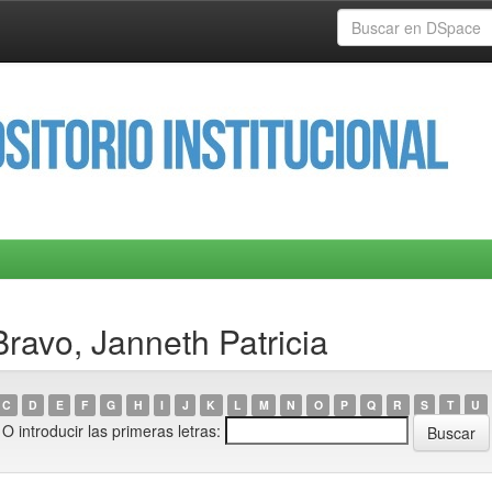
ravo, Janneth Patricia
C
D
E
F
G
H
I
J
K
L
M
N
O
P
Q
R
S
T
U
O introducir las primeras letras: