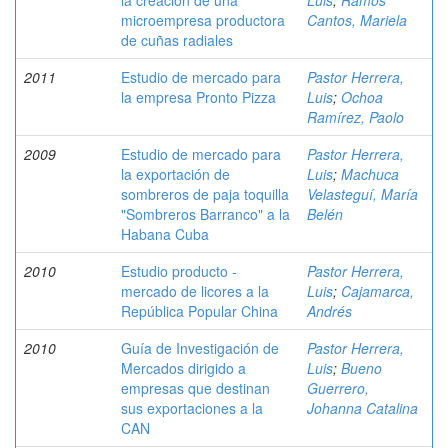
la creación de una
Luis
;
Ramos
microempresa productora
Cantos, Mariela
de cuñas radiales
2011
Estudio de mercado para
Pastor Herrera,
la empresa Pronto Pizza
Luis
;
Ochoa
Ramírez, Paolo
2009
Estudio de mercado para
Pastor Herrera,
la exportación de
Luis
;
Machuca
sombreros de paja toquilla
Velasteguí, María
"Sombreros Barranco" a la
Belén
Habana Cuba
2010
Estudio producto -
Pastor Herrera,
mercado de licores a la
Luis
;
Cajamarca,
República Popular China
Andrés
2010
Guía de Investigación de
Pastor Herrera,
Mercados dirigido a
Luis
;
Bueno
empresas que destinan
Guerrero,
sus exportaciones a la
Johanna Catalina
CAN