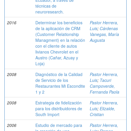
Ecuador, a través de
técnicas de
neuroresearch.
2016
Determinar los beneficios
Pastor Herrera,
de la aplicación de CRM
Luis
;
Cárdenas
(Customer Relationship
Vanegas, María
Managment) en la relación
Augusta
con el cliente de autos
livianos Chevrolet en el
Austro (Cañar, Azuay y
Loja)
2008
Diagnóstico de la Calidad
Pastor Herrera,
de Servicio de los
Luis
;
Tacuri
Restaurantes Mi Escondite
Campoverde,
1 y 2
Fernanda Paola
2008
Estrategia de fidelización
Pastor Herrera,
para los distribuidores de
Luis
;
Elizalde,
South Import
Cristian
2006
Estudio de mercado para
Pastor Herrera,