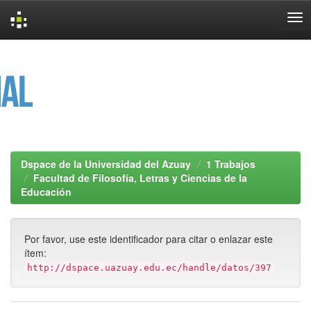
Skip
navigation
Dspace de la Universidad del Azuay
1 Trabajos
Facultad de Filosofía, Letras y Ciencias de la
Educación
Por favor, use este identificador para citar o enlazar este
ítem:
http://dspace.uazuay.edu.ec/handle/datos/397