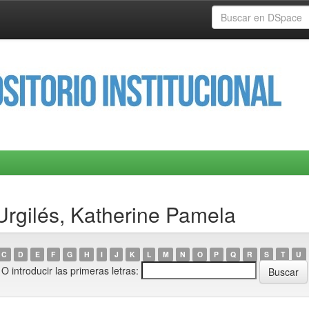
Urgilés, Katherine Pamela
C
D
E
F
G
H
I
J
K
L
M
N
O
P
Q
R
S
T
U
O introducir las primeras letras: