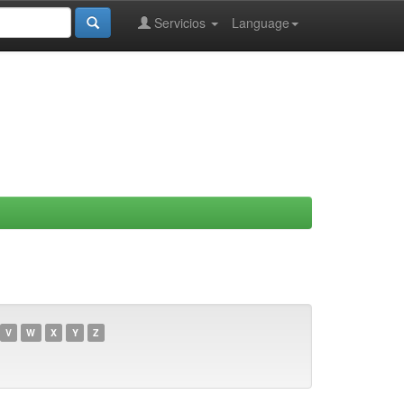
Servicios
Language
V
W
X
Y
Z