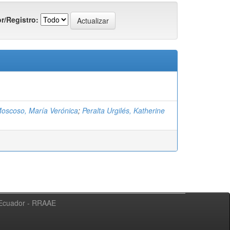
r/Registro:
oscoso, María Verónica
;
Peralta Urgilés, Katherine
l Ecuador - RRAAE