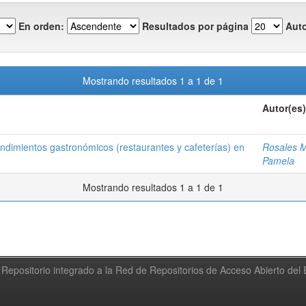
En orden:
Resultados por página
Auto
Mostrando resultados 1 a 1 de 1
Autor(es)
endimientos gastronómicos (restaurantes y cafeterías) en
Rosales M
Pamela
Mostrando resultados 1 a 1 de 1
Repositorio integrado a la Red de Repositorios de Acceso Abierto de