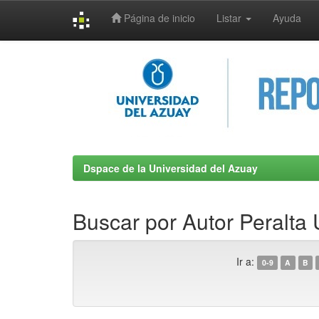
Página de inicio
Listar
Ayuda
Skip
navigation
Dspace de la Universidad del Azuay
Buscar por Autor Peralta 
Ir a:
0-9
A
B