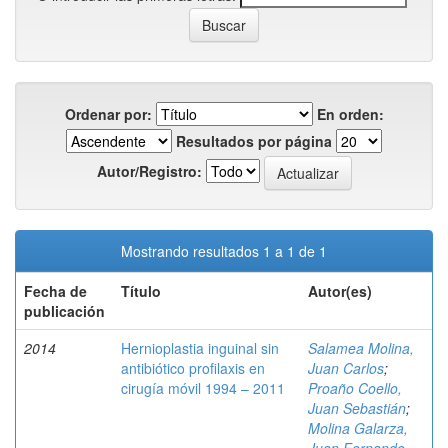
Ordenar por:
En orden:
Resultados por página
Autor/Registro:
Mostrando resultados 1 a 1 de 1
Fecha de
Título
Autor(es)
publicación
2014
Hernioplastia inguinal sin
Salamea Molina,
antibiótico profilaxis en
Juan Carlos
;
cirugía móvil 1994 – 2011
Proaño Coello,
Juan Sebastián
;
Molina Galarza,