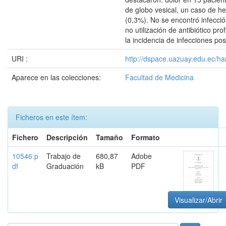
de globo vesical, un caso de h
(0,3%). No se encontró infección
no utilización de antibiótico pro
la incidencia de infecciones post
URI :
http://dspace.uazuay.edu.ec/ha
Aparece en las colecciones:
Facultad de Medicina
Ficheros en este ítem:
Fichero
Descripción
Tamaño
Formato
10546.p
Trabajo de
680,87
Adobe
df
Graduación
kB
PDF
Visualizar/Abrir