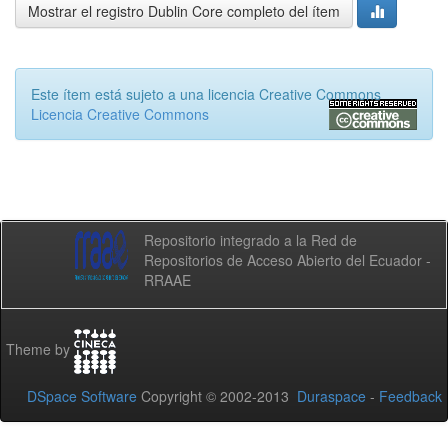
Mostrar el registro Dublin Core completo del ítem
Este ítem está sujeto a una licencia Creative Commons
Licencia Creative Commons
Repositorio integrado a la Red de
Repositorios de Acceso Abierto del Ecuador -
RRAAE
Theme by
DSpace Software
Copyright © 2002-2013
Duraspace
-
Feedback