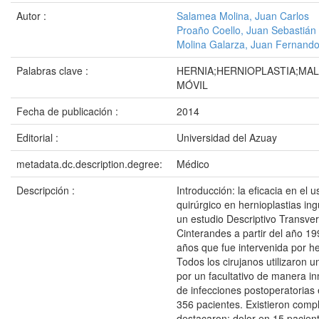
Autor :
Salamea Molina, Juan Carlos
Proaño Coello, Juan Sebastián
Molina Galarza, Juan Fernand
Palabras clave :
HERNIA;HERNIOPLASTIA;MAL
MÓVIL
Fecha de publicación :
2014
Editorial :
Universidad del Azuay
metadata.dc.description.degree:
Médico
Descripción :
Introducción: la eficacia en el us
quirúrgico en hernioplastias in
un estudio Descriptivo Transve
Cinterandes a partir del año 19
años que fue intervenida por hern
Todos los cirujanos utilizaron u
por un facultativo de manera inm
de infecciones postoperatorias 
356 pacientes. Existieron compl
destacaron: dolor en 15 pacien