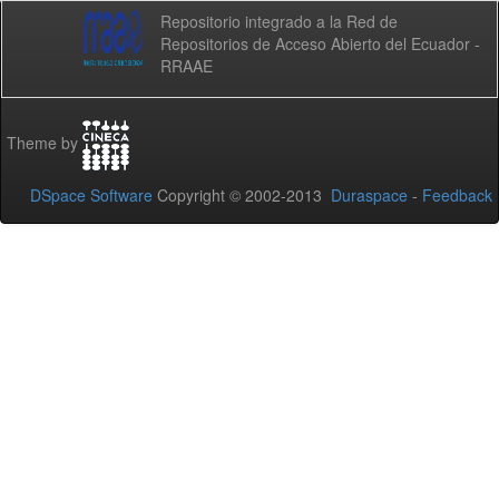
Repositorio integrado a la Red de
Repositorios de Acceso Abierto del Ecuador -
RRAAE
Theme by
DSpace Software
Copyright © 2002-2013
Duraspace
-
Feedback