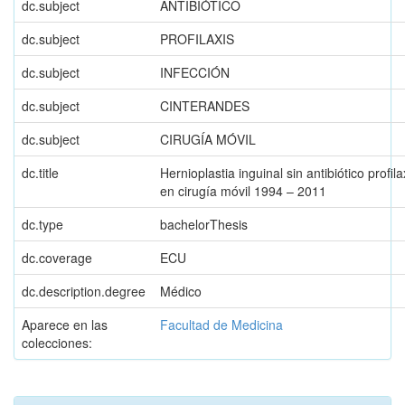
dc.subject
ANTIBIÓTICO
dc.subject
PROFILAXIS
dc.subject
INFECCIÓN
dc.subject
CINTERANDES
dc.subject
CIRUGÍA MÓVIL
dc.title
Hernioplastia inguinal sin antibiótico profila
en cirugía móvil 1994 – 2011
dc.type
bachelorThesis
dc.coverage
ECU
dc.description.degree
Médico
Aparece en las
Facultad de Medicina
colecciones: