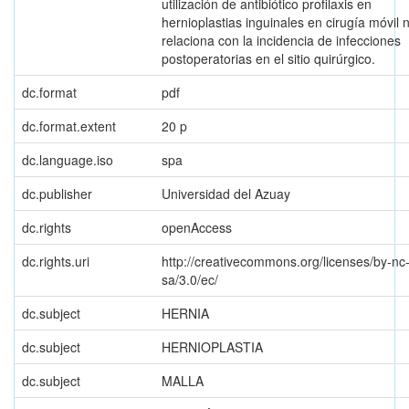
utilización de antibiótico profilaxis en
hernioplastias inguinales en cirugía móvil 
relaciona con la incidencia de infecciones
postoperatorias en el sitio quirúrgico.
dc.format
pdf
dc.format.extent
20 p
dc.language.iso
spa
dc.publisher
Universidad del Azuay
dc.rights
openAccess
dc.rights.uri
http://creativecommons.org/licenses/by-nc
sa/3.0/ec/
dc.subject
HERNIA
dc.subject
HERNIOPLASTIA
dc.subject
MALLA