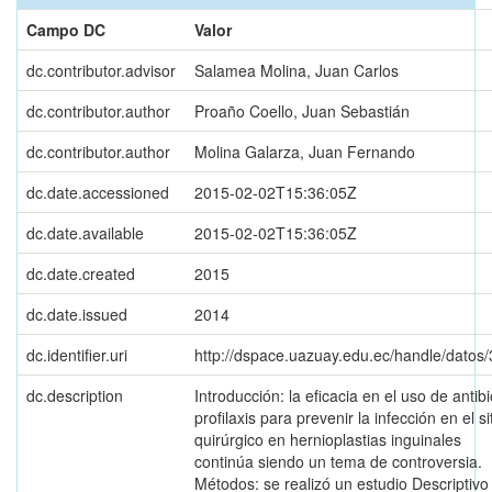
Campo DC
Valor
dc.contributor.advisor
Salamea Molina, Juan Carlos
dc.contributor.author
Proaño Coello, Juan Sebastián
dc.contributor.author
Molina Galarza, Juan Fernando
dc.date.accessioned
2015-02-02T15:36:05Z
dc.date.available
2015-02-02T15:36:05Z
dc.date.created
2015
dc.date.issued
2014
dc.identifier.uri
http://dspace.uazuay.edu.ec/handle/datos
dc.description
Introducción: la eficacia en el uso de antibi
profilaxis para prevenir la infección en el si
quirúrgico en hernioplastias inguinales
continúa siendo un tema de controversia.
Métodos: se realizó un estudio Descriptivo