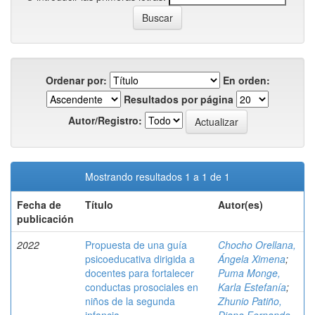
Ordenar por:
En orden:
Resultados por página
Autor/Registro:
Mostrando resultados 1 a 1 de 1
Fecha de
Título
Autor(es)
publicación
2022
Propuesta de una guía
Chocho Orellana,
psicoeducativa dirigida a
Ángela Ximena
;
docentes para fortalecer
Puma Monge,
conductas prosociales en
Karla Estefanía
;
niños de la segunda
Zhunio Patiño,