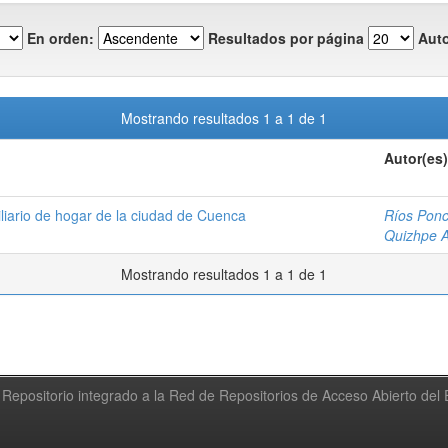
En orden:
Resultados por página
Auto
Mostrando resultados 1 a 1 de 1
Autor(es)
liario de hogar de la ciudad de Cuenca
Ríos Ponc
Quizhpe A
Mostrando resultados 1 a 1 de 1
Repositorio integrado a la Red de Repositorios de Acceso Abierto de