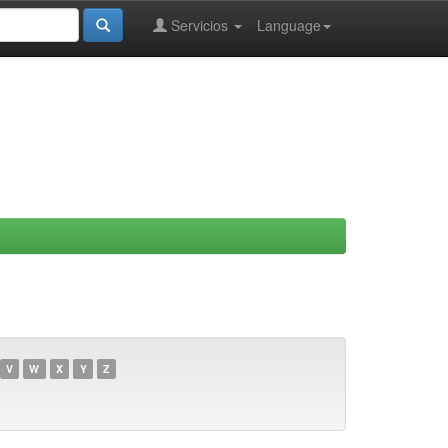
Servicios
Language
V
W
X
Y
Z