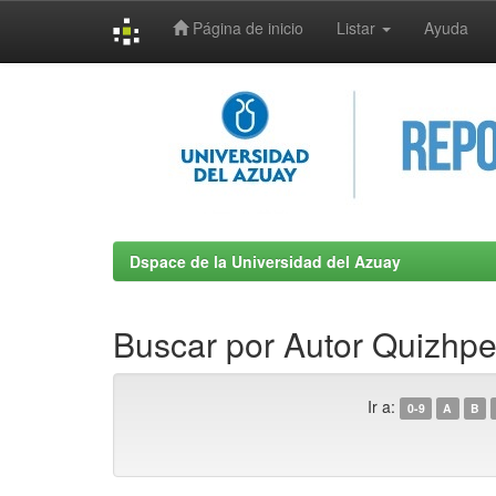
Página de inicio
Listar
Ayuda
Skip
navigation
Dspace de la Universidad del Azuay
Buscar por Autor Quizhpe
Ir a:
0-9
A
B