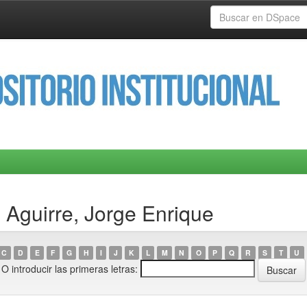
 Aguirre, Jorge Enrique
C
D
E
F
G
H
I
J
K
L
M
N
O
P
Q
R
S
T
U
O introducir las primeras letras: