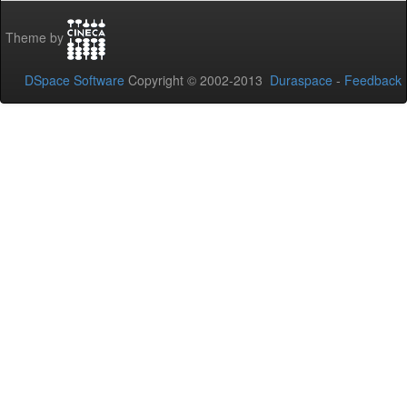
Theme by
DSpace Software
Copyright © 2002-2013
Duraspace
-
Feedback