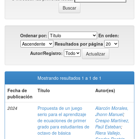
Ordenar por:
En orden:
Resultados por página
Autor/Registro:
Mostrando resultados 1 a 1 de 1
Fecha de
Título
Autor(es)
publicación
2024
Propuesta de un juego
Alarcón Morales,
serio para el aprendizaje
Jhonn Manuel
;
de ecuaciones de primer
Crespo Martínez,
grado para estudiantes de
Paúl Esteban
;
octavo de básica
Riera Vallejo,