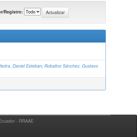
r/Registro:
Piedra, Daniel Esteban
;
Robalino Sánchez, Gustavo
l Ecuador - RRAAE