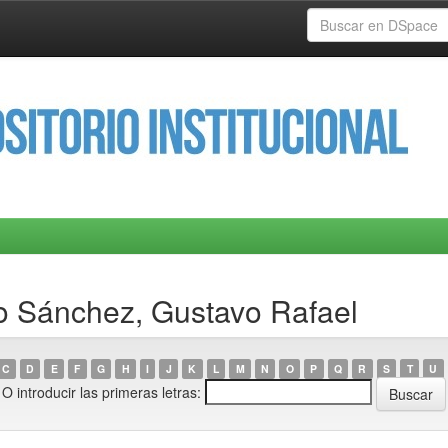
o Sánchez, Gustavo Rafael
C
D
E
F
G
H
I
J
K
L
M
N
O
P
Q
R
S
T
U
O introducir las primeras letras: