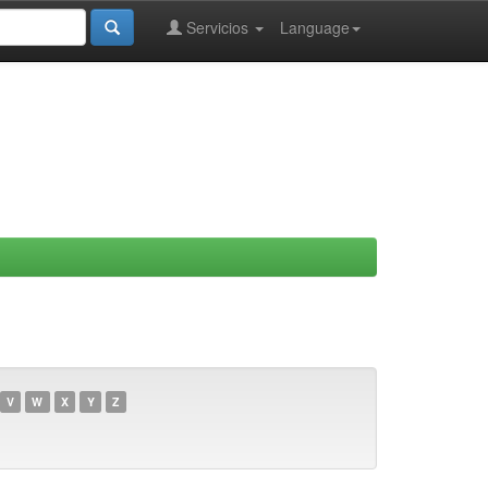
Servicios
Language
V
W
X
Y
Z