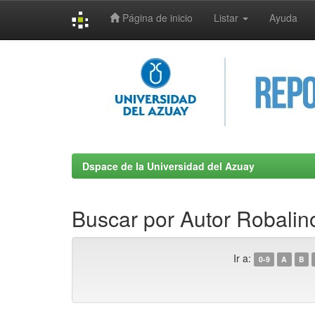
Página de inicio
Listar
Ayuda
Skip
navigation
Dspace de la Universidad del Azuay
Buscar por Autor Robalin
Ir a:
0-9
A
B