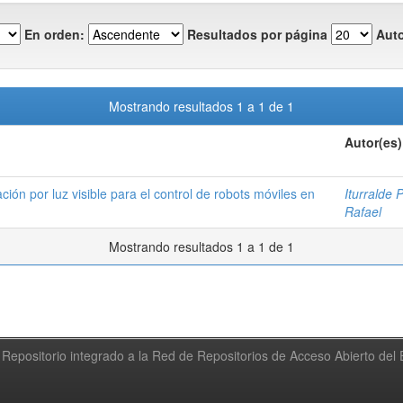
En orden:
Resultados por página
Auto
Mostrando resultados 1 a 1 de 1
Autor(es)
ión por luz visible para el control de robots móviles en
Iturralde 
Rafael
Mostrando resultados 1 a 1 de 1
Repositorio integrado a la Red de Repositorios de Acceso Abierto de