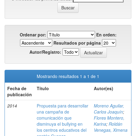
Ordenar por:
En orden:
Resultados por página
Autor/Registro:
Mostrando resultados 1 a 1 de 1
Fecha de
Título
Autor(es)
publicación
2014
Propuesta para desarrollar
Moreno Aguilar,
una campaña de
Carlos Joaquín
;
comunicación que
Flores Montero,
disminuya el bullying en
Karina
;
Roldán
los centros educativos del
Venegas, Ximena