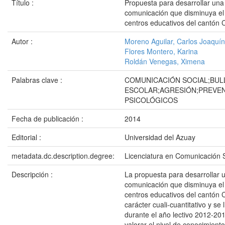
Título :
Propuesta para desarrollar un
comunicación que disminuya el 
centros educativos del cantón
Autor :
Moreno Aguilar, Carlos Joaquín
Flores Montero, Karina
Roldán Venegas, Ximena
Palabras clave :
COMUNICACIÓN SOCIAL;BUL
ESCOLAR;AGRESIÓN;PREVE
PSICOLÓGICOS
Fecha de publicación :
2014
Editorial :
Universidad del Azuay
metadata.dc.description.degree:
Licenciatura en Comunicación S
Descripción :
La propuesta para desarrollar
comunicación que disminuya el 
centros educativos del cantón 
carácter cuali-cuantitativo y se 
durante el año lectivo 2012-2013
valorar el nivel de conocimient