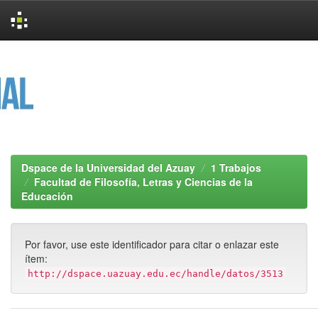
Skip
navigation
Dspace de la Universidad del Azuay
1 Trabajos
Facultad de Filosofía, Letras y Ciencias de la
Educación
Por favor, use este identificador para citar o enlazar este
ítem:
http://dspace.uazuay.edu.ec/handle/datos/3513