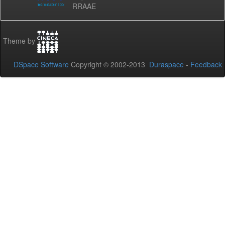
RRAAE
Theme by
DSpace Software
Copyright © 2002-2013
Duraspace
-
Feedback