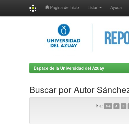
Página de inicio
Listar
Ayuda
Skip
navigation
Dspace de la Universidad del Azuay
Buscar por Autor Sánchez
Ir a:
0-9
A
B