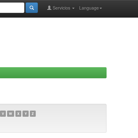
Servicios
Language
V
W
X
Y
Z