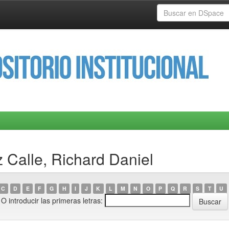
 Calle, Richard Daniel
C
D
E
F
G
H
I
J
K
L
M
N
O
P
Q
R
S
T
U
O introducir las primeras letras: