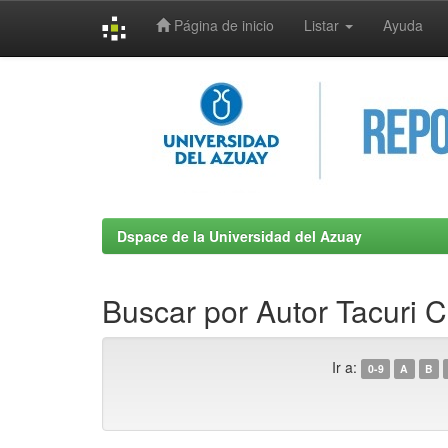
Página de inicio
Listar
Ayuda
Skip
navigation
Dspace de la Universidad del Azuay
Buscar por Autor Tacuri 
Ir a:
0-9
A
B