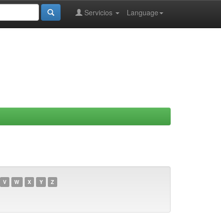
Servicios
Language
V
W
X
Y
Z