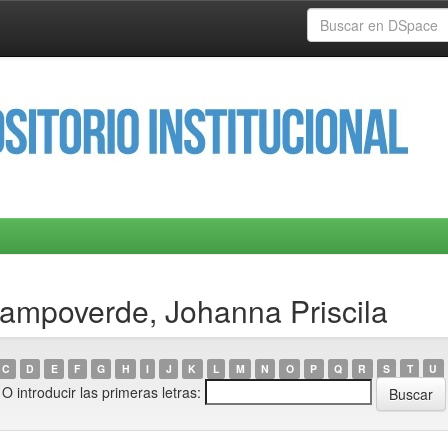
Campoverde, Johanna Priscila
C
D
E
F
G
H
I
J
K
L
M
N
O
P
Q
R
S
T
U
O introducir las primeras letras: