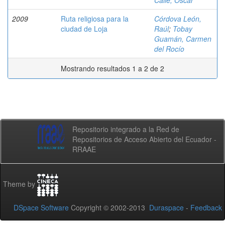
Calle, Oscar
2009
Ruta religiosa para la
Córdova León,
ciudad de Loja
Raúl
;
Tobay
Guamán, Carmen
del Rocío
Mostrando resultados 1 a 2 de 2
Repositorio integrado a la Red de
Repositorios de Acceso Abierto del Ecuador -
RRAAE
Theme by
DSpace Software
Copyright © 2002-2013
Duraspace
-
Feedback