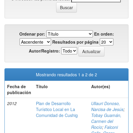
Ordenar por:
En orden:
Resultados por página
Autor/Registro:
Mostrando resultados 1 a 2 de 2
Fecha de
Título
Autor(es)
publicación
2012
Plan de Desarrollo
Ullauri Donoso,
Turístico Local en La
Narcisa de Jesús
;
Comunidad de Cushig
Tobay Guamán,
Carmen del
Rocío
;
Falconi