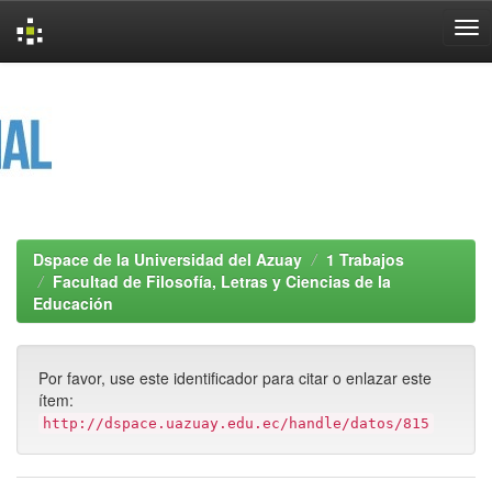
Skip
navigation
Dspace de la Universidad del Azuay
1 Trabajos
Facultad de Filosofía, Letras y Ciencias de la
Educación
Por favor, use este identificador para citar o enlazar este
ítem:
http://dspace.uazuay.edu.ec/handle/datos/815