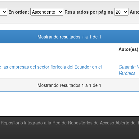
En orden:
Resultados por página
Auto
Mostrando resultados 1 a 1 de 1
Autor(es)
de las empresas del sector florícola del Ecuador en el
Guamán Ve
Verónica
Mostrando resultados 1 a 1 de 1
Repositorio integrado a la Red de Repositorios de Acceso Abierto de