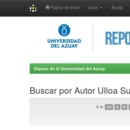
Página de inicio
Listar
Ayuda
Skip
navigation
Dspace de la Universidad del Azuay
Buscar por Autor Ulloa Su
Ir a:
0-9
A
B