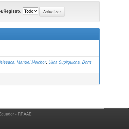
r/Registro:
lesaca, Manuel Melchor
;
Ulloa Supliguicha, Doris
l Ecuador - RRAAE