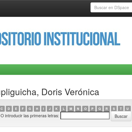
pliguicha, Doris Verónica
C
D
E
F
G
H
I
J
K
L
M
N
O
P
Q
R
S
T
U
O introducir las primeras letras: