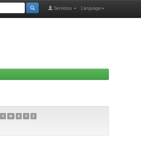
Servicios
Language
V
W
X
Y
Z