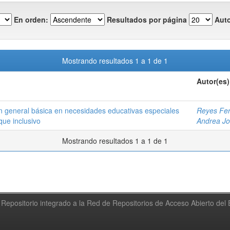
En orden:
Resultados por página
Auto
Mostrando resultados 1 a 1 de 1
Autor(es)
n general básica en necesidades educativas especiales
Reyes Fer
que inclusivo
Andrea Jo
Mostrando resultados 1 a 1 de 1
Repositorio integrado a la Red de Repositorios de Acceso Abierto de