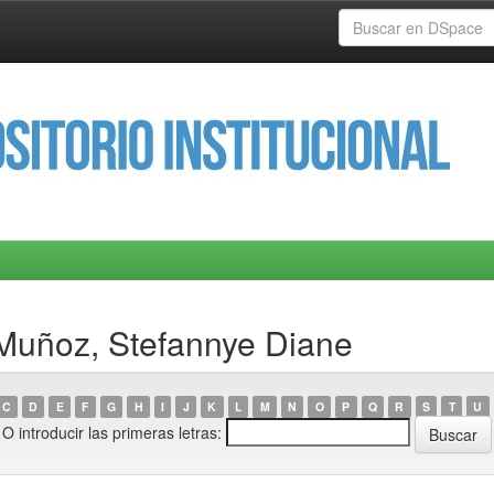
 Muñoz, Stefannye Diane
C
D
E
F
G
H
I
J
K
L
M
N
O
P
Q
R
S
T
U
O introducir las primeras letras: