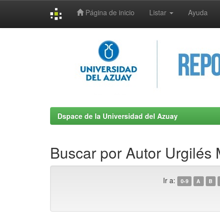
Página de inicio
Listar
Ayuda
Skip
navigation
Dspace de la Universidad del Azuay
Buscar por Autor Urgilés
Ir a:
0-9
A
B