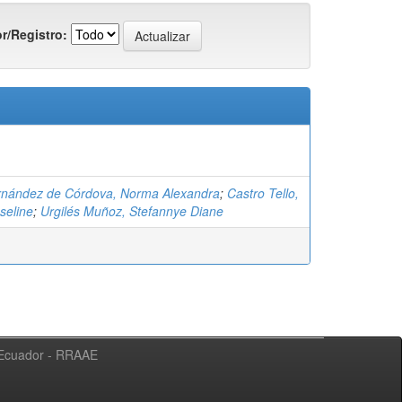
r/Registro:
nández de Córdova, Norma Alexandra
;
Castro Tello,
seline
;
Urgilés Muñoz, Stefannye Diane
l Ecuador - RRAAE