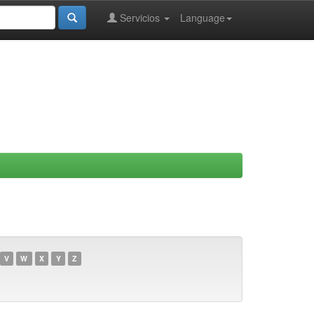
Servicios
Language
V
W
X
Y
Z