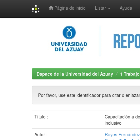
Página de inicio
Listar
Ayuda
Skip
navigation
Dspace de la Universidad del Azuay
1 Trabajo
Por favor, use este identificador para citar o enlaza
Título :
Capacitación a d
inclusivo
Autor :
Reyes Fernández