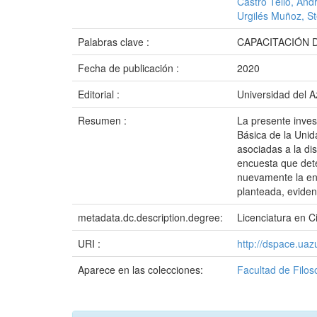
Castro Tello, And
Urgilés Muñoz, S
Palabras clave :
CAPACITACIÓN 
Fecha de publicación :
2020
Editorial :
Universidad del 
Resumen :
La presente inves
Básica de la Unid
asociadas a la dis
encuesta que deter
nuevamente la enc
planteada, eviden
metadata.dc.description.degree:
Licenciatura en C
URI :
http://dspace.ua
Aparece en las colecciones:
Facultad de Filos