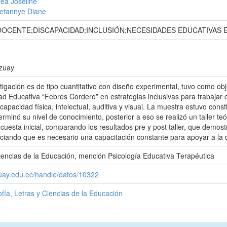
rea Joseline
tefannye Diane
DOCENTE;DISCAPACIDAD;INCLUSIÓN;NECESIDADES EDUCATIVAS 
Azuay
tigación es de tipo cuantitativo con diseño experimental, tuvo como ob
ad Educativa “Febres Cordero” en estrategias inclusivas para trabajar
capacidad física, intelectual, auditiva y visual. La muestra estuvo cons
minó su nivel de conocimiento, posterior a eso se realizó un taller teóri
uesta inicial, comparando los resultados pre y post taller, que demos
ciando que es necesario una capacitación constante para apoyar a la d
iencias de la Educación, mención Psicología Educativa Terapéutica
zuay.edu.ec/handle/datos/10322
ofía, Letras y Ciencias de la Educación